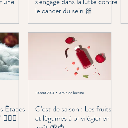
ur une
s'engage dans la lutte contre
le cancer du sein 🎀
10 août 2024
3 min de lecture
es Étapes
C’est de saison : Les fruits
🧘🏼‍♀️
et légumes à privilégier en
août 🌱🍅